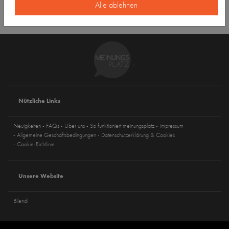
Alle ablehnen
Nützliche Links
Neuigkeiten
FAQs
Über uns
So funktioniert meinungsplatz
Impressum
Allgemeine Geschäftsbedingungen
Datenschutzerklärung & Cookies
Cookie-Richtlinie
Unsere Website
Bilendi