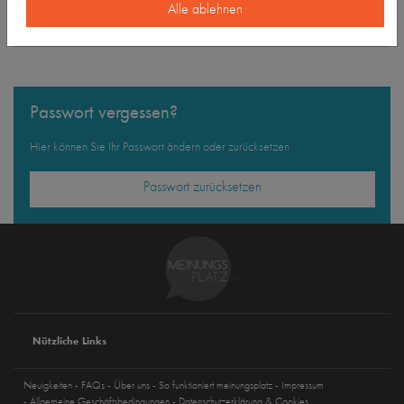
Alle ablehnen
Sie sind noch kein Mitlgied?
Melden Sie sich jetzt an
!
Passwort vergessen?
Hier können Sie Ihr Passwort ändern oder zurücksetzen
Passwort zurücksetzen
Nützliche Links
Neuigkeiten
FAQs
Über uns
So funktioniert meinungsplatz
Impressum
Allgemeine Geschäftsbedingungen
Datenschutzerklärung & Cookies